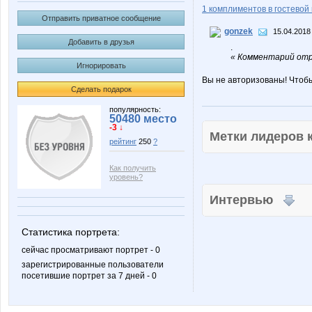
1 комплиментов в гостевой 
Отправить приватное сообщение
gonzek
15.04.2018
Добавить в друзья
.
« Комментарий отр
Игнорировать
Вы не авторизованы! Чтоб
Сделать подарок
популярность:
50480 место
-3 ↓
Метки лидеров
рейтинг
250
?
Как получить
уровень?
Интервью
Статистика портрета:
сейчас просматривают портрет - 0
зарегистрированные пользователи
посетившие портрет за 7 дней - 0