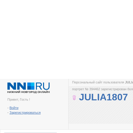
Персональный сайт пользователя
JULI
портрет № 394462 зарегистрирован боле
JULIA1807
Привет, Гость !
-
Войти
-
Зарегистрироваться